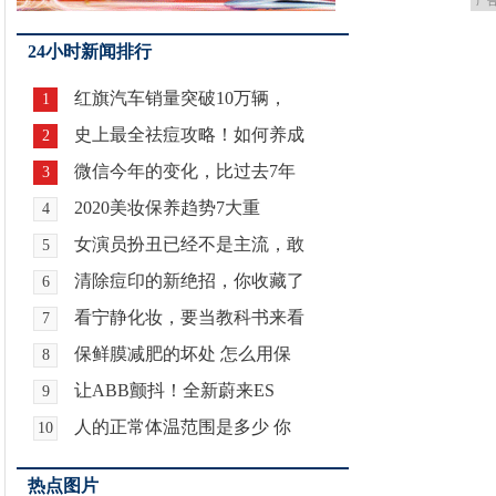
广
24小时新闻排行
红旗汽车销量突破10万辆，
1
史上最全祛痘攻略！如何养成
2
微信今年的变化，比过去7年
3
2020美妆保养趋势7大重
4
女演员扮丑已经不是主流，敢
5
清除痘印的新绝招，你收藏了
6
看宁静化妆，要当教科书来看
7
保鲜膜减肥的坏处 怎么用保
8
让ABB颤抖！全新蔚来ES
9
人的正常体温范围是多少 你
10
热点图片