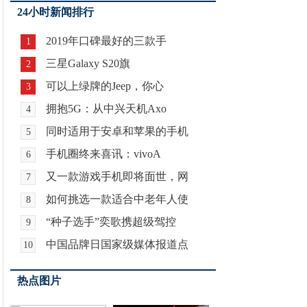
24小时新闻排行
2019年口碑最好的三款手
1
三星Galaxy S20旗
2
可以上绿牌的Jeep，你心
3
拥抱5G：从中兴天机Axo
4
同时适用于安卓和苹果的手机
5
手机圈终来喜讯：vivoA
6
又一款游戏手机即将面世，网
7
如何挑选一款适合中老年人使
8
“种子选手”奕歌携超级驾控
9
中国品牌日国家级媒体报道点
10
热点图片