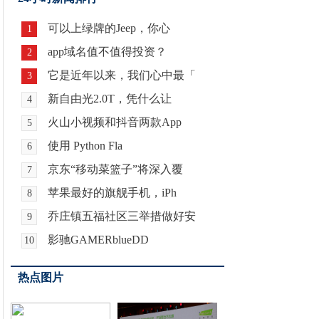
可以上绿牌的Jeep，你心
1
app域名值不值得投资？
2
它是近年以来，我们心中最「
3
新自由光2.0T，凭什么让
4
火山小视频和抖音两款App
5
使用 Python Fla
6
京东“移动菜篮子”将深入覆
7
苹果最好的旗舰手机，iPh
8
乔庄镇五福社区三举措做好安
9
影驰GAMERblueDD
10
热点图片