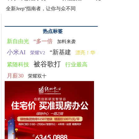
全新Jeep⁺指南者，让你与众不同
热点标签
新自由光
“多一倍
加料来袭
小米AI
“新基建
漂亮！华
荣耀V2
被谷歌打
紧随科技
行业最高
月薪30
荣耀双十