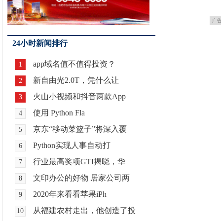
广
24小时新闻排行
app域名值不值得投资？
1
新自由光2.0T，凭什么让
2
火山小视频和抖音两款App
3
使用 Python Fla
4
京东“移动菜篮子”将深入覆
5
Python实现人事自动打
6
行业最高奖项GTI揭晓，华
7
文印办公的好物 居家公司两
8
2020年来看看苹果iPh
9
从福建农村走出，他创造了投
10