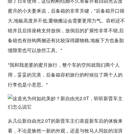
除了日常使用，这位刚刚结婚不久准备开着自由光去度
蜜月的小夫妻来说，后备箱的非常关键，"后备箱开口很
大,地板高度并不低;重物搬运会需要更用力气。容积还不
错并且后排座椅支持放倒，放倒后的扩展性非常不错,后
备箱也有挂钩两侧还有比较深得躇物格,地板下方也备胎
缝隙里也可以放些工具。"
"我和我老婆的蜜月旅行，整个车的空间就我们两个人
用，妥妥的完美，后备箱容积旅行的时候拉了两个人的
行李也是小意思。"
从几位新自由光2.0T的新晋车主们喜提新车后的体验来
看，不论是焕然一新的外观，还是与牧马人同款的澎湃