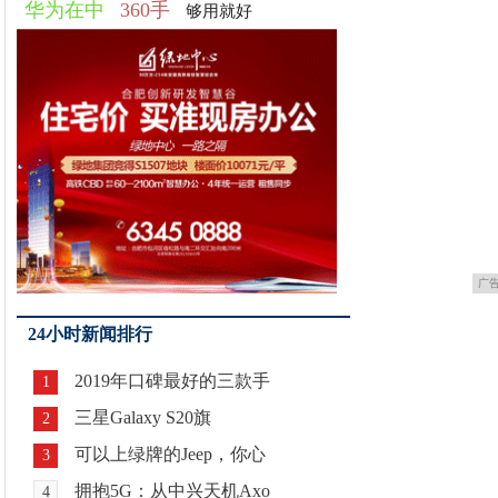
华为在中
360手
够用就好
广
24小时新闻排行
2019年口碑最好的三款手
1
三星Galaxy S20旗
2
可以上绿牌的Jeep，你心
3
拥抱5G：从中兴天机Axo
4