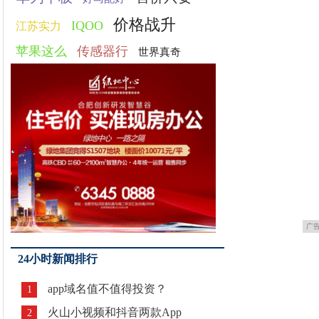
价格战升
IQOO
江苏实力
苹果这么
传感器行
世界真奇
广
24小时新闻排行
app域名值不值得投资？
1
火山小视频和抖音两款App
2