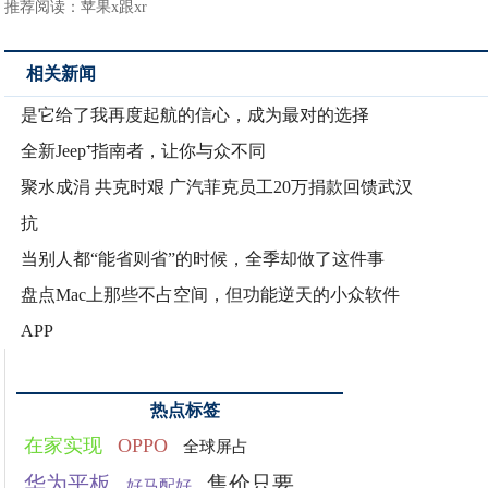
推荐阅读：
苹果x跟xr
相关新闻
是它给了我再度起航的信心，成为最对的选择
全新Jeep⁺指南者，让你与众不同
聚水成涓 共克时艰 广汽菲克员工20万捐款回馈武汉
抗
当别人都“能省则省”的时候，全季却做了这件事
盘点Mac上那些不占空间，但功能逆天的小众软件
APP
热点标签
在家实现
OPPO
全球屏占
华为平板
售价只要
好马配好