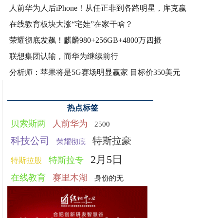
人前华为人后iPhone！从任正非到各路明星，库克赢
在线教育板块大涨“宅娃”在家干啥？
荣耀彻底发飙！麒麟980+256GB+4800万四摄
联想集团认输，而华为继续前行
分析师：苹果将是5G赛场明显赢家 目标价350美元
热点标签
贝索斯两
人前华为
2500
科技公司
特斯拉豪
荣耀彻底
2月5日
特斯拉专
特斯拉股
在线教育
赛里木湖
身份的无