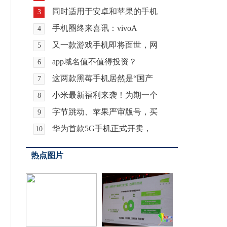
同时适用于安卓和苹果的手机
3
手机圈终来喜讯：vivoA
4
又一款游戏手机即将面世，网
5
app域名值不值得投资？
6
这两款黑莓手机居然是“国产
7
小米最新福利来袭！为期一个
8
字节跳动、苹果严审版号，买
9
华为首款5G手机正式开卖，
10
热点图片