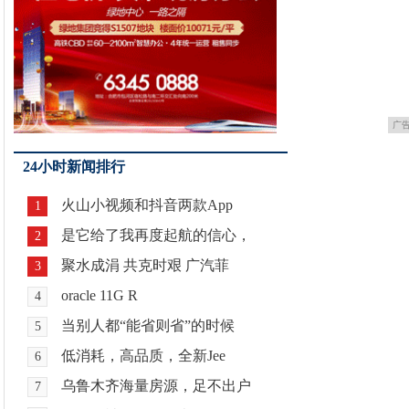
广
24小时新闻排行
火山小视频和抖音两款App
1
是它给了我再度起航的信心，
2
聚水成涓 共克时艰 广汽菲
3
oracle 11G R
4
当别人都“能省则省”的时候
5
低消耗，高品质，全新Jee
6
乌鲁木齐海量房源，足不出户
7