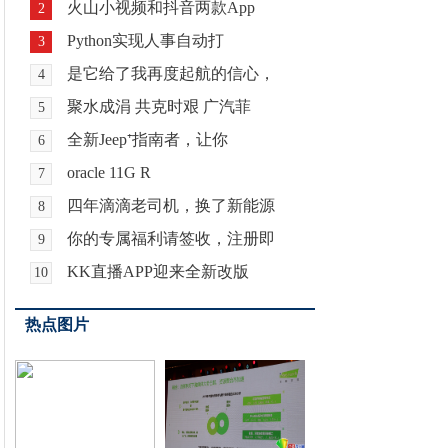
火山小视频和抖音两款App
2
Python实现人事自动打
3
是它给了我再度起航的信心，
4
聚水成涓 共克时艰 广汽菲
5
全新Jeep⁺指南者，让你
6
oracle 11G R
7
四年滴滴老司机，换了新能源
8
你的专属福利请签收，注册即
9
KK直播APP迎来全新改版
10
热点图片