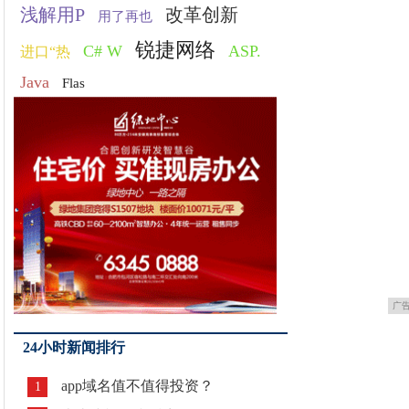
浅解用P
改革创新
用了再也
锐捷网络
C# W
ASP.
进口“热
Java
Flas
广
24小时新闻排行
app域名值不值得投资？
1