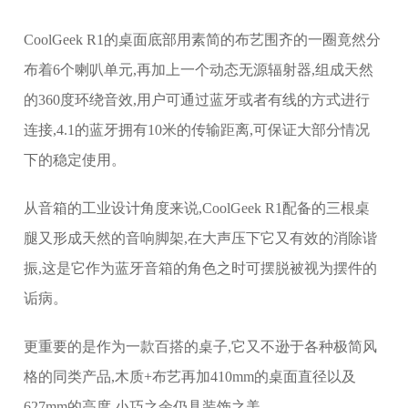
CoolGeek R1的桌面底部用素简的布艺围齐的一圈竟然分
布着6个喇叭单元,再加上一个动态无源辐射器,组成天然
的360度环绕音效,用户可通过蓝牙或者有线的方式进行
连接,4.1的蓝牙拥有10米的传输距离,可保证大部分情况
下的稳定使用。
从音箱的工业设计角度来说,CoolGeek R1配备的三根桌
腿又形成天然的音响脚架,在大声压下它又有效的消除谐
振,这是它作为蓝牙音箱的角色之时可摆脱被视为摆件的
诟病。
更重要的是作为一款百搭的桌子,它又不逊于各种极简风
格的同类产品,木质+布艺再加410mm的桌面直径以及
627mm的高度,小巧之余仍具装饰之美。