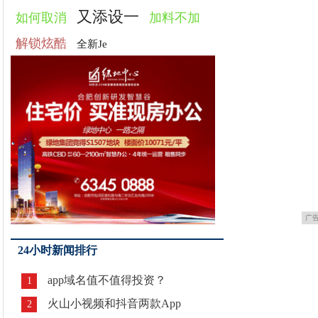
又添设一
如何取消
加料不加
解锁炫酷
全新Je
广
24小时新闻排行
app域名值不值得投资？
1
火山小视频和抖音两款App
2